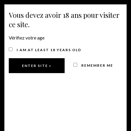
Vous devez avoir 18 ans pour visiter
MENÜ
ce site.
Vérifiez votre age
KONTAKT
I AM AT LEAST 18 YEARS OLD
REMEMBER ME
CLOS COQUET
Famille Zunino
LE CLOS COQUET
3870 Route Des Arcs