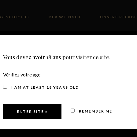
GESCHICHTE
DER WEINGUT
UNSERE PFERDE
RE WEINE
E-SHOP
KONTAKT
Vous devez avoir 18 ans pour visiter ce site.
Vérifiez votre age
I AM AT LEAST 18 YEARS OLD
OROSHI FLASCHE
REMEMBER ME