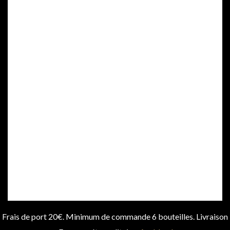
DATENSCHUTZRICHTLINIE
ALLGEMEINE GESCHÄFTSBEDINGUNGEN
IMPRESSUM
KONTAKT
DER MISSBRAUCH VON ALKOHOL IST
GESUNDHEITSSCHÄDLICH. IN MASSEN GENIESSEN
© 2024 CLOS COQUET. ALLE RECHTE VORBEHALTEN.
Frais de port 20€. Minimum de commande 6 bouteilles. Livraison