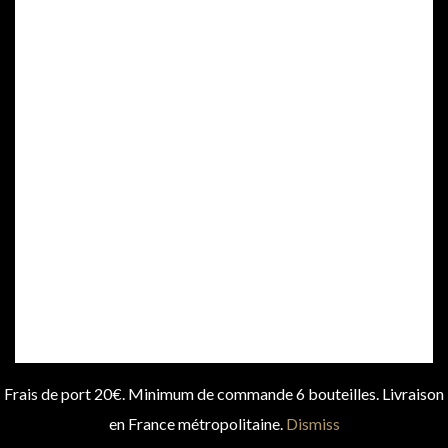
PRIVACY POLICY
GENERAL TERMS AND CONDITIONS OF SALE
LEGAL NOTICE
CONTACT
ALCOHOL ABUSE IS DANGEROUS. DRINK SENSIBLY.
© 2024 CLOS COQUET. ALL RIGHTS RESERVED.
Frais de port 20€. Minimum de commande 6 bouteilles. Livraison
en France métropolitaine.
Dismiss