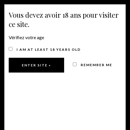
Vous devez avoir 18 ans pour visiter
NAVIGATION
ce site.
Vérifiez votre age
ROSÉ WINES
I AM AT LEAST 18 YEARS OLD
REMEMBER ME
Oroshi – Rosé Côte de
Provence 75 cl