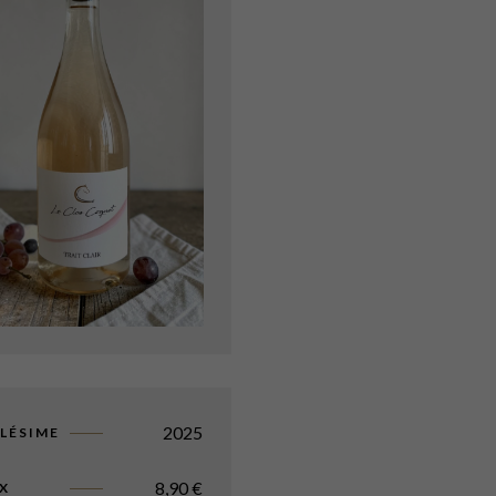
2025
LÉSIME
8,90
€
X